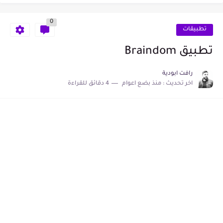
أفضل تطبيق لرفع صوت سماعات الهاتف
0
حول وقتك بلعبة جواكر لربح حقيقي
تطبيقات
تطبيق اختبار الذكاء
تطبيق Braindom
تطبيق Getcontact لمعرفة اسمك على هواتف اصدقائك
رافت ابودية
اخر تحديث :
منذ بضع اعوام
4 دقائق للقراءة
تطبيق VN لمونتاج الفيديو وعمل فيديو احترافي
تطبيق قفل الصور Private Photo Vault
تغيير الصوت لصوت فتاة اثناء المكالمة