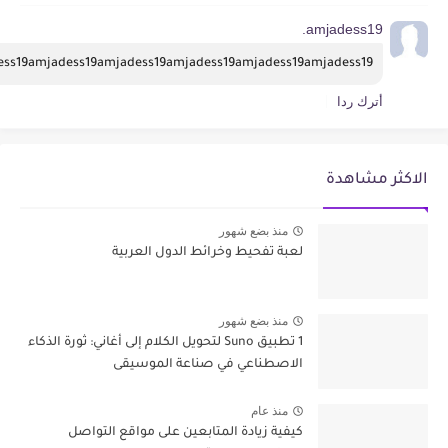
amjadess19.
ess19amjadess19amjadess19amjadess19amjadess19amjadess19
أترك ردا
الاكثر مشاهدة
منذ بضع شهور
لعبة تفحيط وخرائط الدول العربية
منذ بضع شهور
1 تطبيق Suno لتحويل الكلام إلى أغاني: ثورة الذكاء
الاصطناعي في صناعة الموسيقى
منذ عام
كيفية زيادة المتابعين على مواقع التواصل