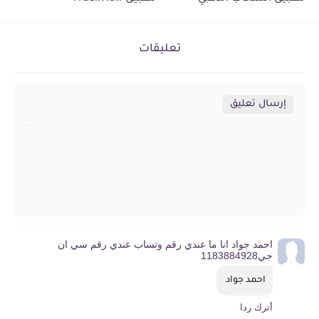
تعليقات
إرسال تعليق
احمد جواد انا ما عندي رقم وتساب عندي رقم سي ان
جي1183884928
احمد جواد 
أترك ردا