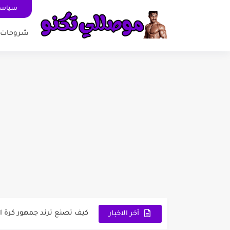
سياسة
شروحات
1 تطبيق Suno لتحويل الكلام إلى أغاني: ثورة...
لعبة تفحيط وخرائط الدول ال
كيف تصنع ترند جمهور كرة ال
أخر الاخبار