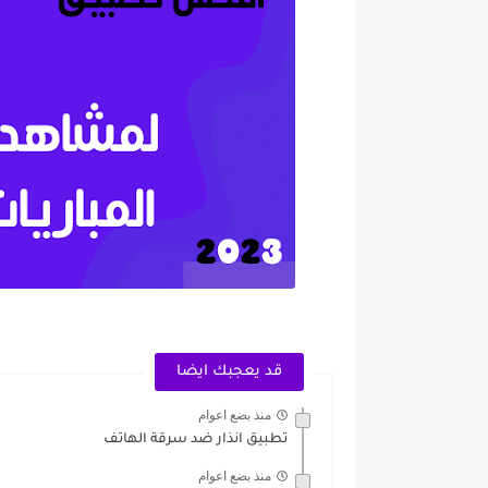
قد يعجبك ايضا
منذ بضع اعوام
تطبيق انذار ضد سرقة الهاتف
منذ بضع اعوام