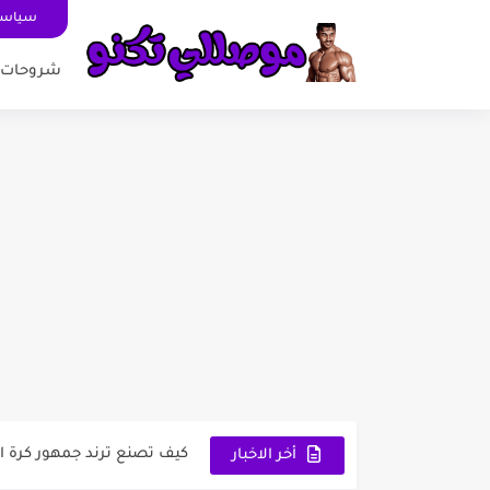
سياسة
شروحات
1 تطبيق Suno لتحويل الكلام إلى أغاني: ثورة...
لعبة تفحيط وخرائط الدول ال
كيف تصنع ترند جمهور كرة ال
أخر الاخبار