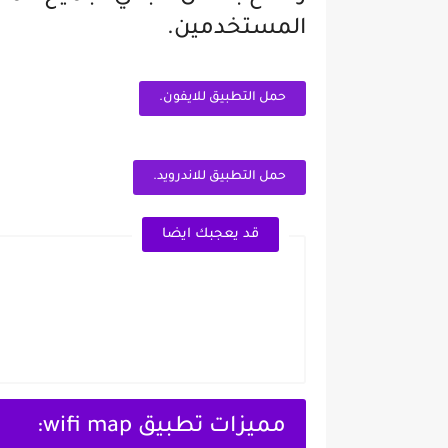
المستخدمين.
حمل التطبيق للايفون.
حمل التطبيق للاندرويد.
قد يعجبك ايضا
مميزات
تطبيق wifi map: