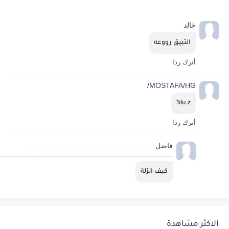
خالد
التبيق رووعه
أترك ردا
MOSTAFA/HG/
1ilu.z
أترك ردا
فاضل ................................................. .............
.....................................................................................
كيف انزلة
الاكثر مشاهدة