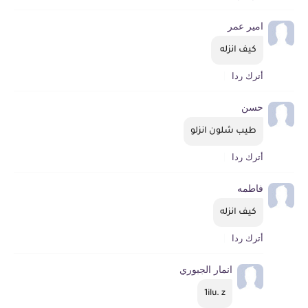
امير عمر
كيف انزله 
أترك ردا
حسن
طيب شلون انزلو
أترك ردا
فاطمه
كيف انزله
أترك ردا
انمار الجبوري
1ilu. z