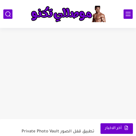
1 تطبيق Suno لتحويل الكلام إلى أغاني: ثورة...
لعبة تفحيط وخرائط الدول العربية
كيف تصنع ترند جمهور كرة القدم بالذكاء الاصطناعي وتظهر داخل...
أفضل تطبيق لرفع صوت سماعات الهاتف
حول وقتك بلعبة جواكر لربح حقيقي
تطبيق اختبار الذكاء
تطبيق Getcontact لمعرفة اسمك على هواتف اصدقائك
تطبيق VN لمونتاج الفيديو وعمل فيديو احترافي
تطبيق قفل الصور Private Photo Vault
أخر الاخبار