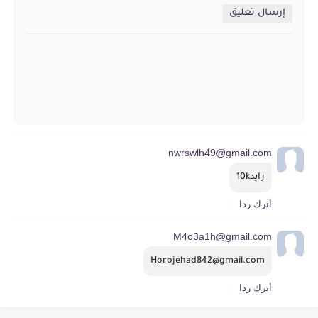
إرسال تعليق
nwrswlh49@gmail.com
رايد10k
أترك ردا
M4o3a1h@gmail.com
Horojehad842@gmail.com
أترك ردا