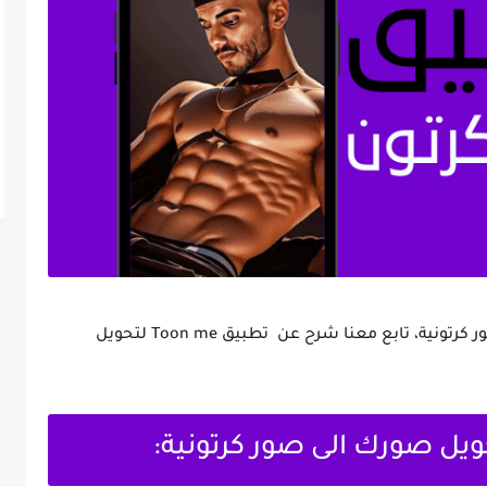
لابد من ذكر التطبيقات التي تحول صورك الى صور كرتونية، تابع معنا شرح عن تطبيق Toon me لتحويل