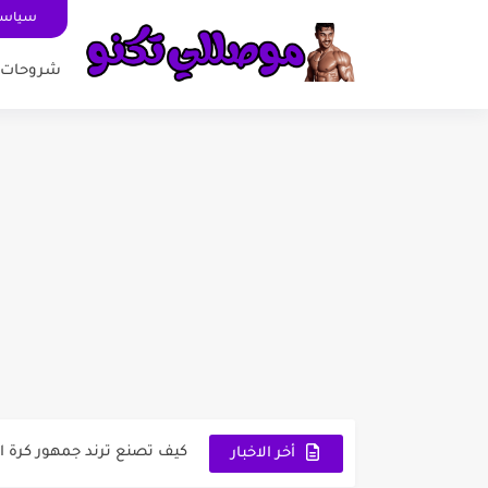
سياسة
شروحات
1 تطبيق Suno لتحويل الكلام إلى أغاني: ثورة...
لعبة تفحيط وخرائط الدول ال
كيف تصنع ترند جمهور كرة ال
أخر الاخبار