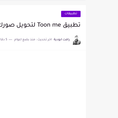
أفضل تطبيق لرفع صوت سم
حول وقتك بلعبة جواكر لربح
تطبيقات
تطبيق اختبار الذكاء
تطبيق Toon me لتحويل صورك الى صور كرتونية
تطبيق Getcontact لمعرفة اسمك على هواتف اصدقائك
رافت ابودية
اخر تحديث :
منذ بضع اعوام
5 دقائق للقراءة
تطبيق VN لمونتاج الفيديو وعمل فيديو احترافي
تطبيق قفل الصور Private Photo Vault
تغيير الصوت لصوت فتاة اثنا