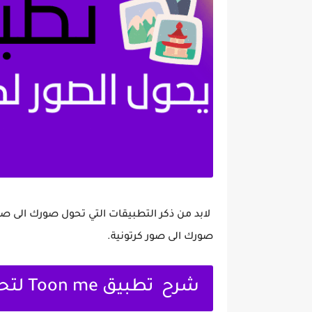
صورك الى صور كرتونية.
شرح تطبيق Toon me لتحويل صورك الى صور كرتونية: